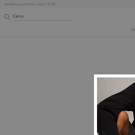
Spedizione gratuita sopra i €150
N