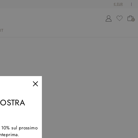
0
IT
 NOSTRA
l 10% sul prossimo
anteprima.