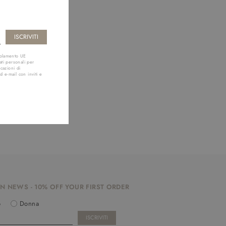
golamento UE
ti personali per
cazioni di
d e-mail con inviti e
N NEWS - 10% OFF YOUR FIRST ORDER
o
Donna