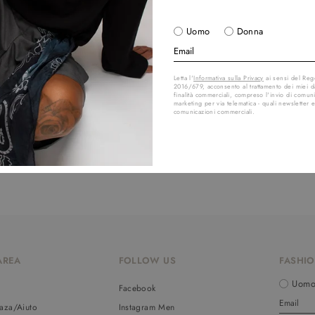
Uomo
Donna
Letta l'
Informativa sulla Privacy
ai sensi del Re
2016/679, acconsento al trattamento dei miei da
finalità commerciali, compreso l'invio di comuni
marketing per via telematica - quali newsletter e
comunicazioni commerciali.
AREA
FOLLOW US
FASHIO
Uom
o
Facebook
aza/Aiuto
Instagram Men