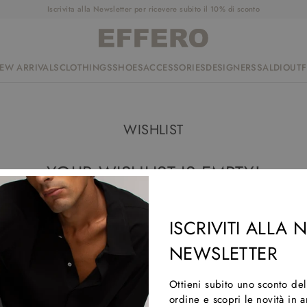
Iscrivita alla Newsletter per ricevere subito il 10% di sconto
EW ARRIVALS
CLOTHINGS
SHOES
ACCESSORIES
DESIGNERS
SALDI
OUTF
WISHLIST
YOUR WISHLIST IS EMPTY!
ISCRIVITI ALLA
NEWSLETTER
Ottieni subito uno sconto de
ordine e scopri le novità in 