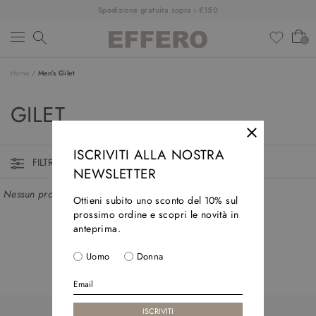
Spedizione gratuita sopra i €150
0
Home
/
Men’s Gilet
NEW ARRIVALS
GILET
CLOTHINGS
SHOES
ISCRIVITI ALLA NOSTRA
FILTRI ATTIVI
NEWSLETTER
ACCESSORIES
Nessun prodotto trovato in questa collezione
Ottieni subito uno sconto del 10% sul
DESIGNERS
prossimo ordine e scopri le novità in
anteprima.
SALDI
Uomo
Donna
OUTFIT