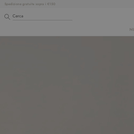
Spedizione gratuita sopra i €150
N
EFFERO
MILANO
MARITTIMA