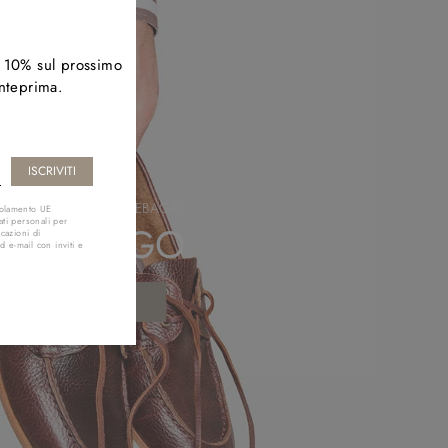
l 10% sul prossimo
anteprima.
L'ESTATE È DI SEBAGO
golamento UE
ti personali per
SEBAGO
cazioni di
d e-mail con inviti e
SCOPRI