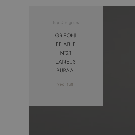
Top Designers
GRIFONI
BE ABLE
N°21
LANEUS
PURAAI
Vedi tutti