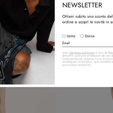
NEWSLETTER
Ottieni subito uno sconto de
ordine e scopri le novità in 
Uomo
Donna
Letta l'
Informativa sulla Privacy
ai sensi del Re
2016/679, acconsento al trattamento dei miei da
finalità commerciali, compreso l'invio di comuni
marketing per via telematica - quali newsletter e
comunicazioni commerciali.