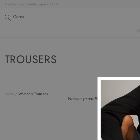
Spedizione gratuita sopra i €150
N
TROUSERS
Home
/
Women’s Trousers
Nessun prodotto trovato in questa col