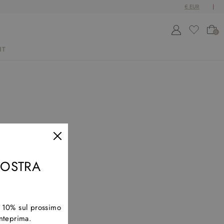
0
IT
 NOSTRA
l 10% sul prossimo
anteprima.