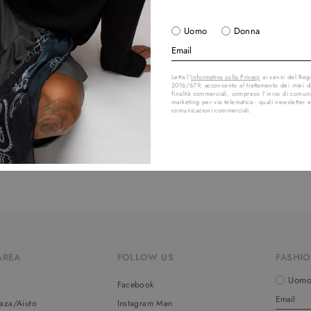
Uomo
Donna
Letta l'
Informativa sulla Privacy
ai sensi del Re
2016/679, acconsento al trattamento dei miei da
finalità commerciali, compreso l'invio di comuni
marketing per via telematica - quali newsletter e
comunicazioni commerciali.
AREA
FOLLOW US
FASHIO
Uom
o
Facebook
aza/Aiuto
Instagram Men