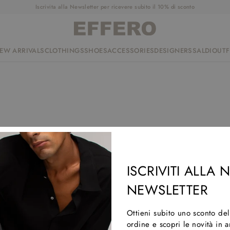
Iscrivita alla Newsletter per ricevere subito il 10% di sconto
EW ARRIVALS
CLOTHINGS
SHOES
ACCESSORIES
DESIGNERS
SALDI
OUTF
lezione
ISCRIVITI ALLA
NEWSLETTER
Ottieni subito uno sconto de
ordine e scopri le novità in 