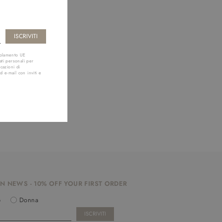
golamento UE
ti personali per
cazioni di
d e-mail con inviti e
N NEWS - 10% OFF YOUR FIRST ORDER
o
Donna