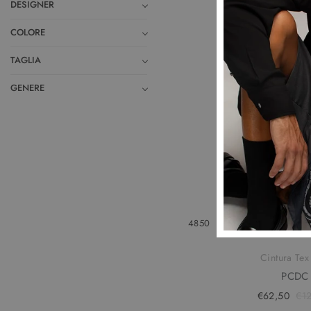
DESIGNER
COLORE
TAGLIA
GENERE
48
50
Cintura Te
PCDC
€62,50
€1