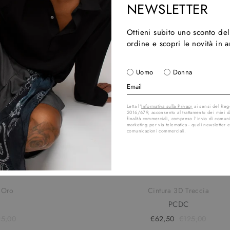
NEWSLETTER
Ottieni subito uno sconto de
ordine e scopri le novità in 
Uomo
Donna
Letta l'
Informativa sulla Privacy
ai sensi del Re
2016/679, acconsento al trattamento dei miei da
finalità commerciali, compreso l'invio di comuni
marketing per via telematica - quali newsletter e
comunicazioni commerciali.
50
x Oro
Cintura 3D Treccia
PCDC
25,00
€62,50
€125,00