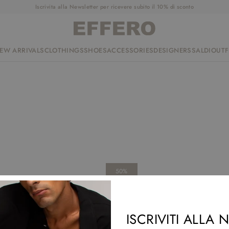
Iscrivita alla Newsletter per ricevere subito il 10% di sconto
EW ARRIVALS
CLOTHINGS
SHOES
ACCESSORIES
DESIGNERS
SALDI
OUTF
50%
ISCRIVITI ALLA