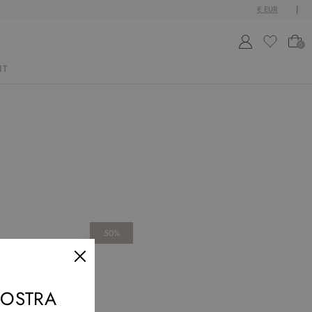
0
IT
50%
 NOSTRA