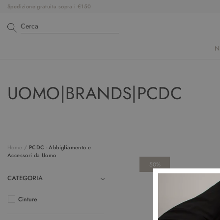
Spedizione gratuita sopra i €150
N
UOMO|BRANDS|PCDC
Home
/
PCDC - Abbigliamento e
Accessori da Uomo
50%
CATEGORIA
Cinture