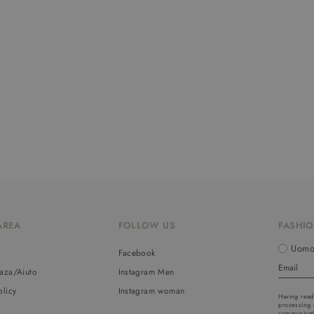
AREA
FOLLOW US
FASHIO
Uom
o
Facebook
aza/Aiuto
Instagram Men
olicy
Instagram woman
Having read
processing 
communicati