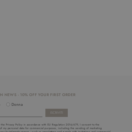
N NEWS - 10% OFF YOUR FIRST ORDER
o
Donna
 the Privacy Policy in accordance with EU Regulation 2016/679, I consent to the
of my personal data for commercial purposes, including the sending of marketing
ons by telematic means - such as newsletters and e-mails with invitations and commercial