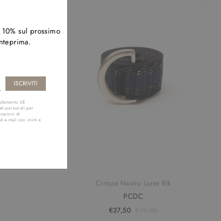
l 10% sul prossimo
anteprima.
golamento UE
ti personali per
cazioni di
d e-mail con inviti e
TU
Cintura Nastro Lurex Blk
PCDC
€37,50
€75,00