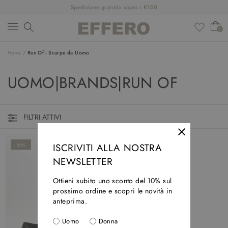
Spedizione gratuita sopra i €150
0
Home
/
Run Of - Scarpe da Uomo
NEW ARRIVALS
UOMO|BRANDS|RUN OF
CLOTHINGS
SHOES
FILTRI ATTIVI
ACCESSORIES
ISCRIVITI ALLA NOSTRA
50%
DESIGNERS
NEWSLETTER
SALDI
Ottieni subito uno sconto del 10% sul
prossimo ordine e scopri le novità in
OUTFIT
anteprima.
Uomo
Donna