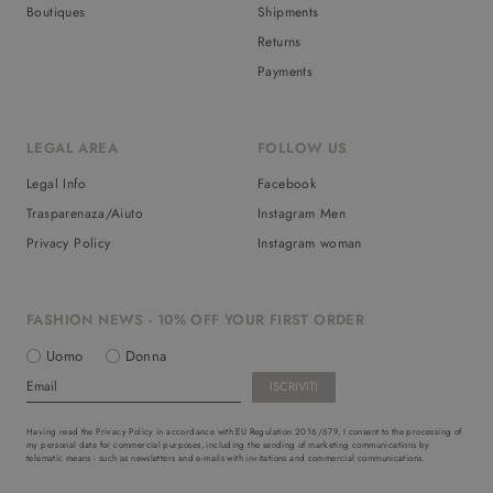
Boutiques
Shipments
Returns
Payments
LEGAL AREA
FOLLOW US
Legal Info
Facebook
Trasparenaza/Aiuto
Instagram Men
Privacy Policy
Instagram woman
FASHION NEWS - 10% OFF YOUR FIRST ORDER
Uomo
Donna
Having read the Privacy Policy in accordance with EU Regulation 2016/679, I consent to the processing of
my personal data for commercial purposes, including the sending of marketing communications by
telematic means - such as newsletters and e-mails with invitations and commercial communications.