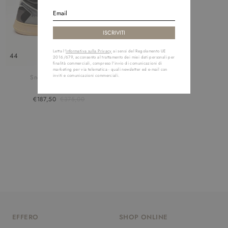
Letta l'
Informativa sulla Privacy
ai sensi del Regolamento UE
44
2016/679, acconsento al trattamento dei miei dati personali per
finalità commerciali, compreso l'invio di comunicazioni di
marketing per via telematica - quali newsletter ed e-mail con
inviti e comunicazioni commerciali.
Sneaker Legend One
RUN OF
€187,50
€375,00
EFFERO
SHOP ONLINE