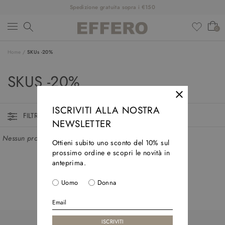
Spedizione gratuita sopra i €150
0
Home
/
SKUs -20%
NEW ARRIVALS
SKUS -20%
CLOTHINGS
SHOES
ISCRIVITI ALLA NOSTRA
FILTRI ATTIVI
NEWSLETTER
ACCESSORIES
Nessun prodotto trovato in questa collezione
Ottieni subito uno sconto del 10% sul
DESIGNERS
prossimo ordine e scopri le novità in
anteprima.
SALDI
Uomo
Donna
OUTFIT