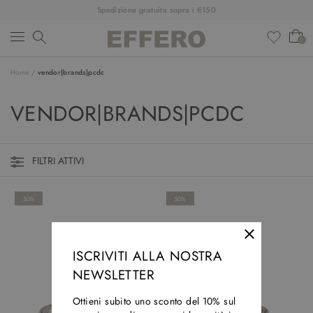
Spedizione gratuita sopra i €150
0
Home
/
vendor|brands|pcdc
NEW ARRIVALS
VENDOR|BRANDS|PCDC
CLOTHINGS
SHOES
FILTRI ATTIVI
ACCESSORIES
50%
50%
DESIGNERS
SALDI
ISCRIVITI ALLA NOSTRA
OUTFIT
NEWSLETTER
Ottieni subito uno sconto del 10% sul