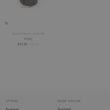
TU
Cintura Nastro Lurex Blk
PCDC
€37,50
€75,00
EFFERO
SHOP ONLINE
Boutiques
Shipments