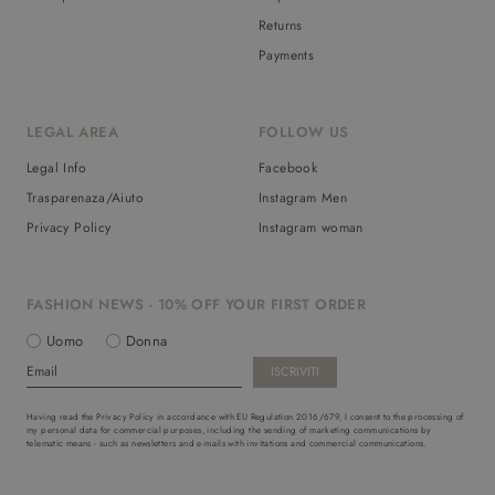
Returns
Payments
LEGAL AREA
FOLLOW US
Legal Info
Facebook
Trasparenaza/Aiuto
Instagram Men
Privacy Policy
Instagram woman
FASHION NEWS - 10% OFF YOUR FIRST ORDER
Uomo
Donna
Having read the Privacy Policy in accordance with EU Regulation 2016/679, I consent to the processing of
my personal data for commercial purposes, including the sending of marketing communications by
telematic means - such as newsletters and e-mails with invitations and commercial communications.