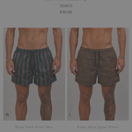
TOOCO
€90,00
XL
L
Boxer Mare Mima Navy
Boxer Mare Jaguar Brown