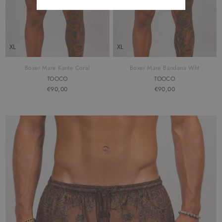
XL
XL
Boxer Mare Kante Coral
Boxer Mare Bandana Wht
TOOCO
TOOCO
€90,00
€90,00