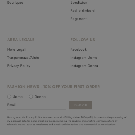
Boutiques
Spedizioni
Resi e rimborsi
Pagamenti
AREA LEGALE
FOLLOW US
Note Legali
Facebook
Trasparenaza/Aiuto
Instagram Uomo
Privacy Policy
Instagram Donna
FASHION NEWS - 10% OFF YOUR FIRST ORDER
Uomo
Donna
Having read the Privacy Policy in accordance with EU Regulation 2016/679, I consent to the processing of
my personal data for commercial purposes, including the sending of marketing communications by
telematic means - such as newsletters and e-mails with invitations and commercial communications.