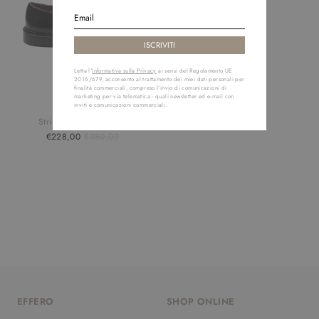
Letta l'
Informativa sulla Privacy
ai sensi del Regolamento UE
2016/679, acconsento al trattamento dei miei dati personali per
finalità commerciali, compreso l'invio di comunicazioni di
marketing per via telematica - quali newsletter ed e-mail con
SEBAGO
inviti e comunicazioni commerciali.
Stringata Milton Derby
€228,00
€380,00
EFFERO
SHOP ONLINE