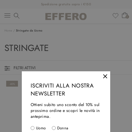
Spedizione gratuita sopra i €150
0
Home
/
Stringate da Uomo
NUOVI ARRIVI
STRINGATE
ABBIGLIAMENTO
SCARPE
FILTRI ATTIVI
ACCESSORI
ISCRIVITI ALLA NOSTRA
-40%
DESIGNER
NEWSLETTER
SALDI
Ottieni subito uno sconto del 10% sul
prossimo ordine e scopri le novità in
OUTFIT
anteprima.
Uomo
Donna