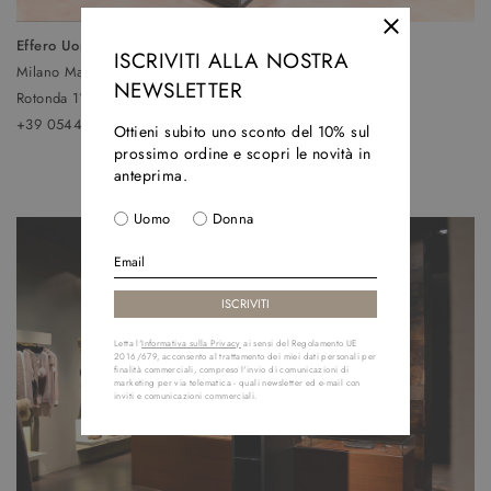
Effero Uomo
ISCRIVITI ALLA NOSTRA
Milano Marittima
NEWSLETTER
Rotonda 1° Maggio, 11
+39 0544 993690
Ottieni subito uno sconto del 10% sul
prossimo ordine e scopri le novità in
anteprima.
Uomo
Donna
Letta l'
Informativa sulla Privacy
ai sensi del Regolamento UE
2016/679, acconsento al trattamento dei miei dati personali per
finalità commerciali, compreso l'invio di comunicazioni di
marketing per via telematica - quali newsletter ed e-mail con
inviti e comunicazioni commerciali.