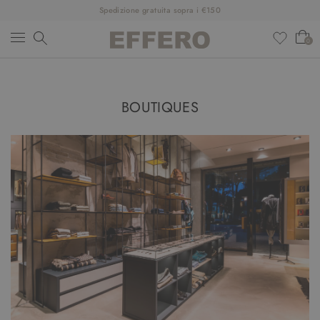
Spedizione gratuita sopra i €150
0
NUOVI ARRIVI
BOUTIQUES
ABBIGLIAMENTO
SCARPE
ACCESSORI
DESIGNER
SALDI
OUTFIT