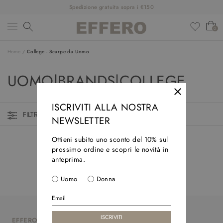
Spedizione gratuita sopra i €150
0
Home
/
College - Scarpe da Uomo
NUOVI ARRIVI
UOMO|BRANDS|COLLEGE
ABBIGLIAMENTO
SCARPE
ISCRIVITI ALLA NOSTRA
FILTRI ATTIVI
NEWSLETTER
ACCESSORI
Ottieni subito uno sconto del 10% sul
DESIGNER
prossimo ordine e scopri le novità in
anteprima.
SALDI
Uomo
Donna
OUTFIT
EFFERO
SHOP ONLINE