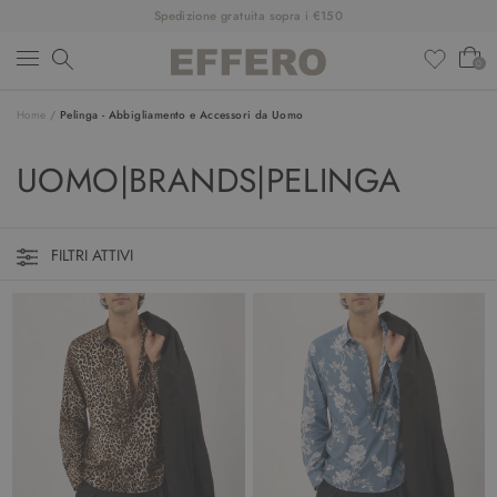
Spedizione gratuita sopra i €150
0
Home
/
Pelinga - Abbigliamento e Accessori da Uomo
NUOVI ARRIVI
UOMO|BRANDS|PELINGA
ABBIGLIAMENTO
SCARPE
FILTRI ATTIVI
ACCESSORI
DESIGNER
SALDI
OUTFIT