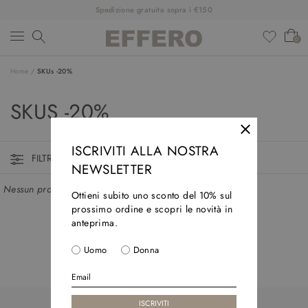
Spedizione gratuita sopra i €150
0
Home
/
SKUs -20%
NUOVI ARRIVI
SKUS -20%
ABBIGLIAMENTO
SCARPE
ISCRIVITI ALLA NOSTRA
FILTRI ATTIVI
NEWSLETTER
ACCESSORI
Nessun prodotto trovato in questa collezione
Ottieni subito uno sconto del 10% sul
DESIGNER
prossimo ordine e scopri le novità in
anteprima.
SALDI
Uomo
Donna
OUTFIT