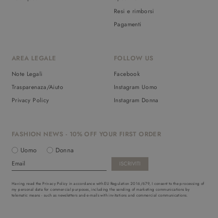
Resi e rimborsi
Pagamenti
AREA LEGALE
FOLLOW US
Note Legali
Facebook
Trasparenaza/Aiuto
Instagram Uomo
Privacy Policy
Instagram Donna
FASHION NEWS - 10% OFF YOUR FIRST ORDER
Uomo
Donna
Having read the Privacy Policy in accordance with EU Regulation 2016/679, I consent to the processing of
my personal data for commercial purposes, including the sending of marketing communications by
telematic means - such as newsletters and e-mails with invitations and commercial communications.