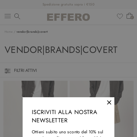
Spedizione gratuita sopra i €150
0
Home
/
vendor|brands|covert
NUOVI ARRIVI
VENDOR|BRANDS|COVERT
ABBIGLIAMENTO
SCARPE
FILTRI ATTIVI
ACCESSORI
DESIGNER
SALDI
ISCRIVITI ALLA NOSTRA
OUTFIT
NEWSLETTER
Ottieni subito uno sconto del 10% sul