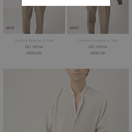
38
39
39
40
Camicia Regular In Seta
Camicia Coreana In Seta
DEL SIENA
DEL SIENA
€285,00
€285,00