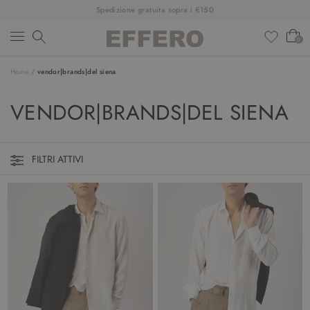
Spedizione gratuita sopra i €150
0
Home
/
vendor|brands|del siena
NUOVI ARRIVI
VENDOR|BRANDS|DEL SIENA
ABBIGLIAMENTO
SCARPE
FILTRI ATTIVI
ACCESSORI
DESIGNER
SALDI
OUTFIT