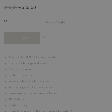
895,00
€626,50
Guida Taglie
SOLD OUT
Abito REVERES 1949 monopetto
Fresco di lana gessato patch
Colore blu navy
Bottoni in corno
Revers a lancia a taglio vivo
Tasche a patta, doppio spacco
Pantalone a una pence vita bassa
100% lana
Made in Italy
Il modello è alto 1.86m e
indossa la taglia 48