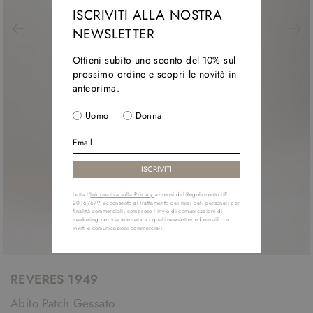
ISCRIVITI ALLA NOSTRA
NEWSLETTER
Ottieni subito uno sconto del 10% sul
prossimo ordine e scopri le novità in
anteprima.
Uomo
Donna
Letta l'
Informativa sulla Privacy
ai sensi del Regolamento UE
2016/679, acconsento al trattamento dei miei dati personali per
finalità commerciali, compreso l'invio di comunicazioni di
marketing per via telematica - quali newsletter ed e-mail con
inviti e comunicazioni commerciali.
REVERES 1949
Abito Patch Gessato