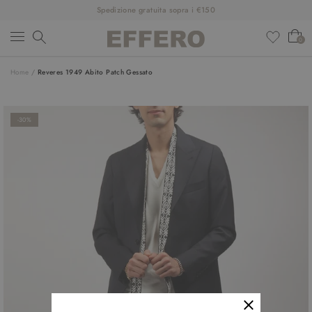
Spedizione gratuita sopra i €150
0
Home
/
Reveres 1949 Abito Patch Gessato
NUOVI ARRIVI
ABBIGLIAMENTO
-30%
SCARPE
ACCESSORI
DESIGNER
SALDI
OUTFIT