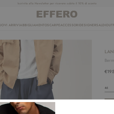
Iscrivita alla Newsletter per ricevere subito il 10% di sconto
UOVI ARRIVI
ABBIGLIAMENTO
SCARPE
ACCESSORI
DESIGNER
SALDI
OUTF
LAN
Berm
€19