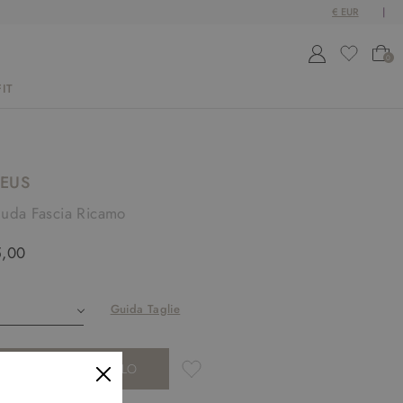
0
IT
EUS
uda Fascia Ricamo
5,00
Guida Taglie
AGGIUNGI AL CARRELLO