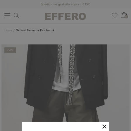
Spedizione gratuita sopra i €150
0
Home
/
Grifoni Bermuda Patchwork
NUOVI ARRIVI
ABBIGLIAMENTO
-50%
SCARPE
ACCESSORI
DESIGNER
SALDI
OUTFIT