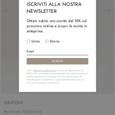
ISCRIVITI ALLA NOSTRA
NEWSLETTER
Ottieni subito uno sconto del 10% sul
prossimo ordine e scopri le novità in
anteprima.
Uomo
Donna
Letta l'
Informativa sulla Privacy
ai sensi del Regolamento UE
2016/679, acconsento al trattamento dei miei dati personali per
finalità commerciali, compreso l'invio di comunicazioni di
marketing per via telematica - quali newsletter ed e-mail con
inviti e comunicazioni commerciali.
GRIFONI
Bermuda Patchwork