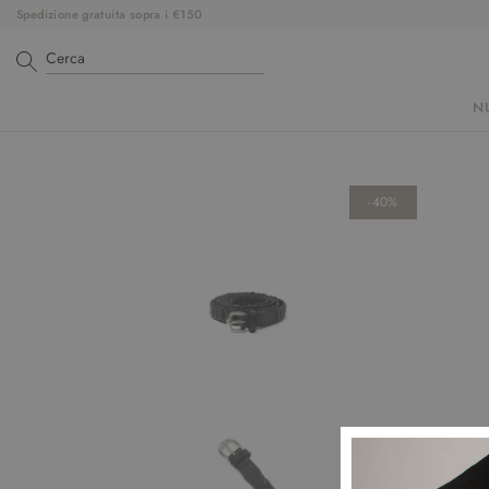
Spedizione gratuita sopra i €150
N
-40%