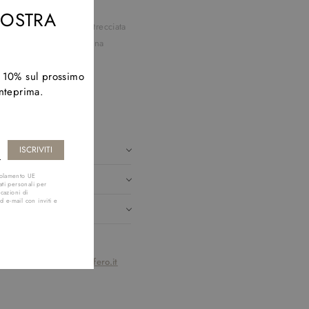
 NOSTRA
ntura in pelle CIANO intrecciata
le nero intrecciata a spina
bia in metallo
l 10% sul prossimo
nale rotondo
anteprima.
tezza: 2,5 cm
e in Italy
IZIONI
golamento UE
MENTI
ti personali per
cazioni di
d e-mail con inviti e
 us
customerservice@effero.it