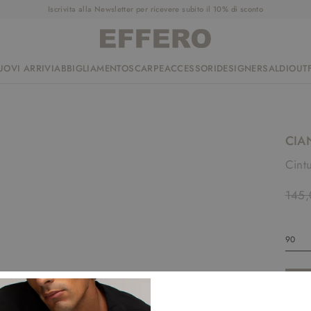
Iscrivita alla Newsletter per ricevere subito il 10% di sconto
UOVI ARRIVI
ABBIGLIAMENTO
SCARPE
ACCESSORI
DESIGNER
SALDI
OUTF
CIA
Cintu
145,