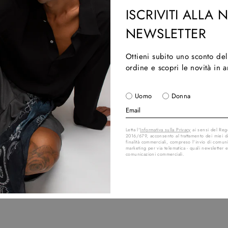
ISCRIVITI ALLA
Ci
NEWSLETTER
Pel
Fib
Ottieni subito uno sconto de
Fi
ordine e scopri le novità in 
Al
Mad
Uomo
Donna
SPED
Letta l'
Informativa sulla Privacy
ai sensi del Re
PAGA
2016/679, acconsento al trattamento dei miei da
finalità commerciali, compreso l'invio di comuni
marketing per via telematica - quali newsletter e
RESI
comunicazioni commerciali.
Write