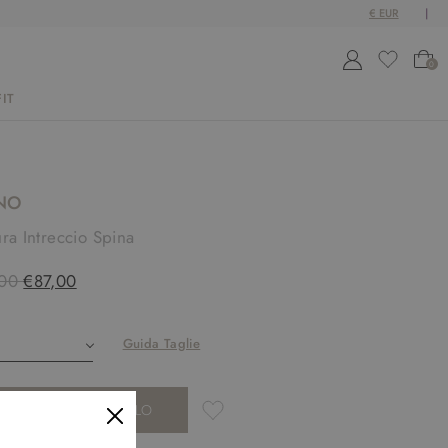
0
IT
NO
ra Intreccio Spina
00
€87,00
Guida Taglie
AGGIUNGI AL CARRELLO