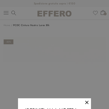
Spedizione gratuita sopra i €150
0
Home
/
PCDC Cintura Nastro Lurex Blk
NUOVI ARRIVI
ABBIGLIAMENTO
-50%
SCARPE
ACCESSORI
DESIGNER
SALDI
OUTFIT