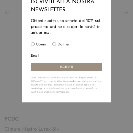
ISCRIVITI ALLA NOSTRA
NEWSLETTER
Ottieni subito uno sconto del 10% sul
prossimo ordine e scopri le novità in
anteprima.
Uomo
Donna
Letta l'
Informativa sulla Privacy
ai sensi del Regolamento UE
2016/679, acconsento al trattamento dei miei dati personali per
finalità commerciali, compreso l'invio di comunicazioni di
marketing per via telematica - quali newsletter ed e-mail con
inviti e comunicazioni commerciali.
PCDC
Cintura Nastro Lurex Blk