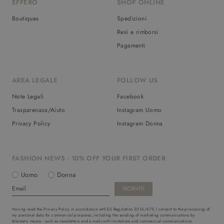
EFFERO
SHOP ONLINE
Boutiques
Spedizioni
Resi e rimborsi
Pagamenti
AREA LEGALE
FOLLOW US
Note Legali
Facebook
Trasparenaza/Aiuto
Instagram Uomo
Privacy Policy
Instagram Donna
FASHION NEWS - 10% OFF YOUR FIRST ORDER
Uomo
Donna
Having read the Privacy Policy in accordance with EU Regulation 2016/679, I consent to the processing of
my personal data for commercial purposes, including the sending of marketing communications by
telematic means - such as newsletters and e-mails with invitations and commercial communications.