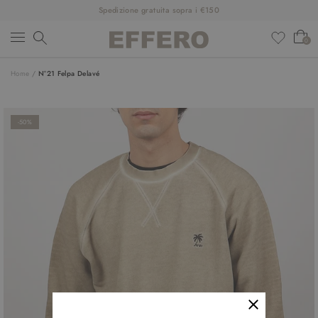
Spedizione gratuita sopra i €150
0
Home
/
N°21 Felpa Delavé
NUOVI ARRIVI
ABBIGLIAMENTO
-50%
SCARPE
ACCESSORI
DESIGNER
SALDI
OUTFIT