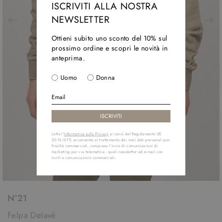
ISCRIVITI ALLA NOSTRA
NEWSLETTER
Ottieni subito uno sconto del 10% sul
prossimo ordine e scopri le novità in
anteprima.
Uomo
Donna
Letta l'
Informativa sulla Privacy
ai sensi del Regolamento UE
2016/679, acconsento al trattamento dei miei dati personali per
finalità commerciali, compreso l'invio di comunicazioni di
marketing per via telematica - quali newsletter ed e-mail con
inviti e comunicazioni commerciali.
N°21
Felpa Delavé