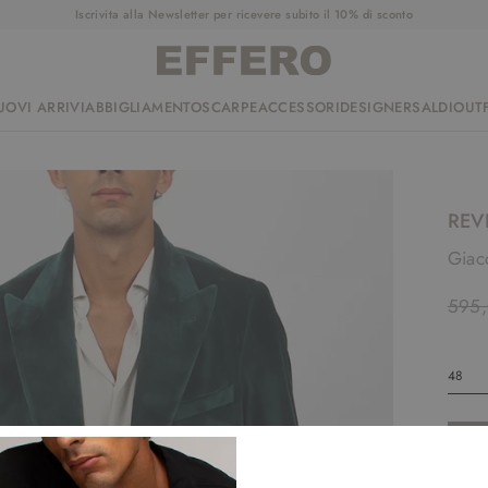
Iscrivita alla Newsletter per ricevere subito il 10% di sconto
UOVI ARRIVI
ABBIGLIAMENTO
SCARPE
ACCESSORI
DESIGNER
SALDI
OUTF
REV
Giacc
595