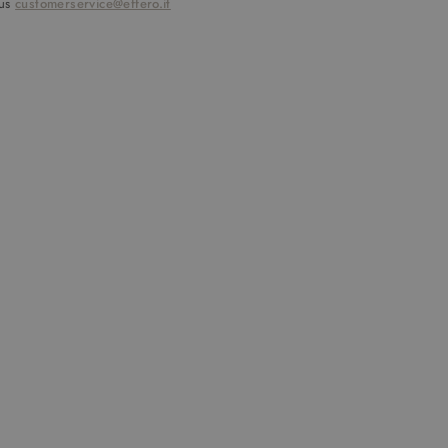
 us
customerservice@effero.it