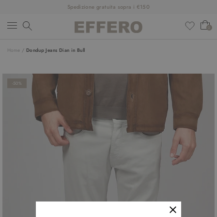
Spedizione gratuita sopra i €150
0
Home
/
Dondup Jeans Dian in Bull
NUOVI ARRIVI
ABBIGLIAMENTO
-50%
SCARPE
ACCESSORI
DESIGNER
SALDI
OUTFIT