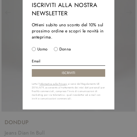
ISCRIVITI ALLA NOSTRA
NEWSLETTER
Ottieni subito uno sconto del 10% sul
prossimo ordine e scopri le novità in
anteprima.
Uomo
Donna
Letta l'
Informativa sulla Privacy
ai sensi del Regolamento UE
2016/679, acconsento al trattamento dei miei dati personali per
finalità commerciali, compreso l'invio di comunicazioni di
marketing per via telematica - quali newsletter ed e-mail con
inviti e comunicazioni commerciali.
DONDUP
Jeans Dian In Bull