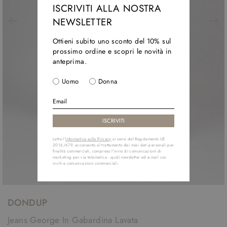
ISCRIVITI ALLA NOSTRA
NEWSLETTER
Ottieni subito uno sconto del 10% sul
prossimo ordine e scopri le novità in
anteprima.
Uomo
Donna
Letta l'
Informativa sulla Privacy
ai sensi del Regolamento UE
2016/679, acconsento al trattamento dei miei dati personali per
finalità commerciali, compreso l'invio di comunicazioni di
marketing per via telematica - quali newsletter ed e-mail con
inviti e comunicazioni commerciali.
DONDUP
Jeans George In Gabardina Lavata