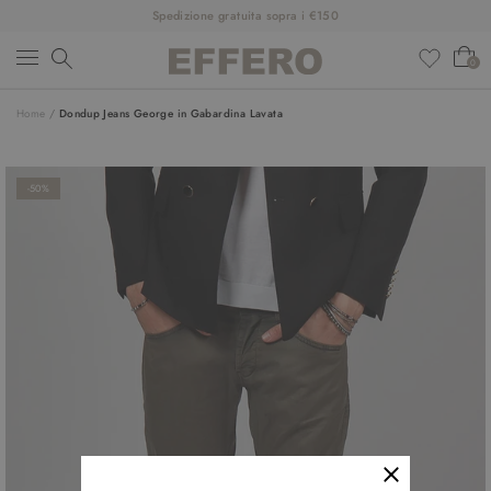
Spedizione gratuita sopra i €150
0
Home
/
Dondup Jeans George in Gabardina Lavata
NUOVI ARRIVI
ABBIGLIAMENTO
-50%
SCARPE
ACCESSORI
DESIGNER
SALDI
OUTFIT