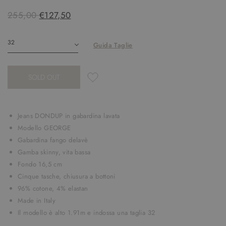
255,00
€127,50
Guida Taglie
SOLD OUT
Jeans DONDUP in gabardina lavata
Modello GEORGE
Gabardina fango delavè
Gamba skinny, vita bassa
Fondo 16,5 cm
Cinque tasche, chiusura a bottoni
96% cotone, 4% elastan
Made in Italy
Il modello è alto 1.91m e indossa una taglia 32