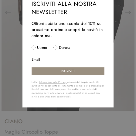
ISCRIVITI ALLA NOSTRA
NEWSLETTER
Ottieni subito uno sconto del 10% sul
prossimo ordine e scopri le novità in
anteprima.
Uomo
Donna
Letta l'
Informativa sulla Privacy
ai sensi del Regolamento UE
2016/679, acconsento al trattamento dei miei dati personali per
finalità commerciali, compreso l'invio di comunicazioni di
marketing per via telematica - quali newsletter ed e-mail con
inviti e comunicazioni commerciali.
CIANO
Maglia Girocollo Toppe