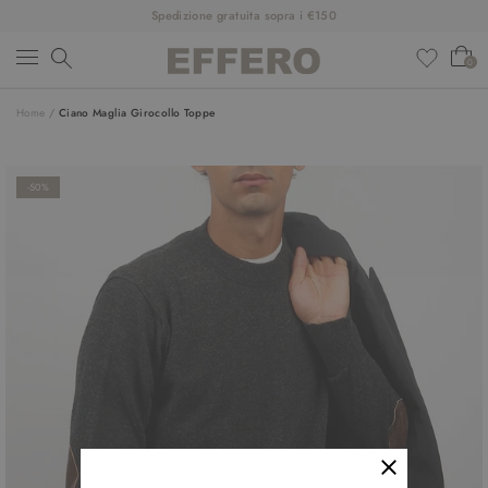
Spedizione gratuita sopra i €150
0
Home
/
Ciano Maglia Girocollo Toppe
NUOVI ARRIVI
ABBIGLIAMENTO
-50%
SCARPE
ACCESSORI
DESIGNER
SALDI
OUTFIT