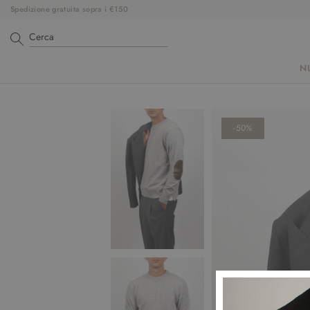
Spedizione gratuita sopra i €150
N
-50%