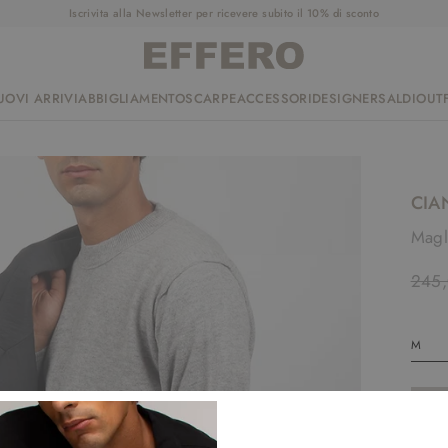
Iscrivita alla Newsletter per ricevere subito il 10% di sconto
UOVI ARRIVI
ABBIGLIAMENTO
SCARPE
ACCESSORI
DESIGNER
SALDI
OUTF
CIA
Magl
245