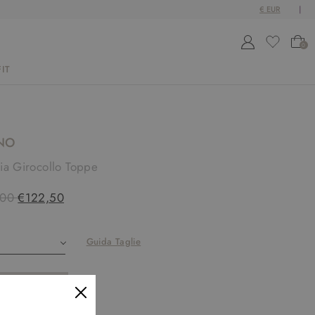
0
IT
NO
ia Girocollo Toppe
,00
€122,50
Guida Taglie
SOLD OUT