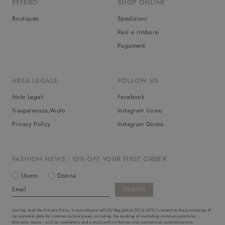
EFFERO
SHOP ONLINE
Boutiques
Spedizioni
Resi e rimborsi
Pagamenti
AREA LEGALE
FOLLOW US
Note Legali
Facebook
Trasparenaza/Aiuto
Instagram Uomo
Privacy Policy
Instagram Donna
FASHION NEWS - 10% OFF YOUR FIRST ORDER
Uomo
Donna
Having read the Privacy Policy in accordance with EU Regulation 2016/679, I consent to the processing of
my personal data for commercial purposes, including the sending of marketing communications by
telematic means - such as newsletters and e-mails with invitations and commercial communications.