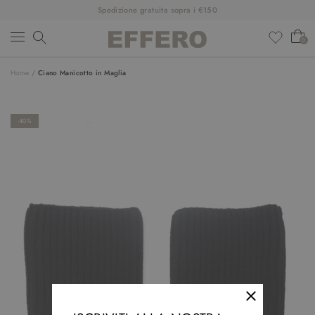
Spedizione gratuita sopra i €150
0
Home
/
Ciano Manicotto in Maglia
NUOVI ARRIVI
ABBIGLIAMENTO
-40%
SCARPE
ACCESSORI
DESIGNER
SALDI
OUTFIT