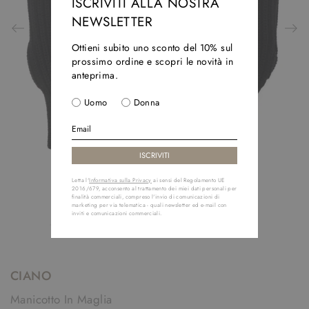
ISCRIVITI ALLA NOSTRA
NEWSLETTER
Ottieni subito uno sconto del 10% sul
prossimo ordine e scopri le novità in
anteprima.
Uomo
Donna
Letta l'
Informativa sulla Privacy
ai sensi del Regolamento UE
2016/679, acconsento al trattamento dei miei dati personali per
finalità commerciali, compreso l'invio di comunicazioni di
marketing per via telematica - quali newsletter ed e-mail con
inviti e comunicazioni commerciali.
CIANO
Manicotto In Maglia