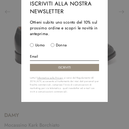
ISCRIVITI ALLA NOSTRA
NEWSLETTER
Ottieni subito uno sconto del 10% sul
prossimo ordine e scopri le novità in
anteprima.
Uomo
Donna
Letta l'
Informativa sulla Privacy
ai sensi del Regolamento UE
2016/679, acconsento al trattamento dei miei dati personali per
finalità commerciali, compreso l'invio di comunicazioni di
marketing per via telematica - quali newsletter ed e-mail con
inviti e comunicazioni commerciali.
DAMY
Mocassino Kark Borchiato