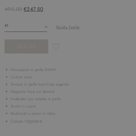
495,00
€247,50
Guida Taglie
SOLD OUT
Mocassino in pelle DAMY
Colore nero
Tomaia in pelle borchiata argento
Nappine lisce sul davanti
Foderato con soletta in pelle
Suola in cuoio
Realizzati a mano in Italia
Calzata
regolare