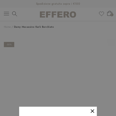
Spedizione gratuita sopra i €150
0
Home
/
Damy Mocassino Kark Borchiato
NUOVI ARRIVI
ABBIGLIAMENTO
-50%
SCARPE
ACCESSORI
DESIGNER
SALDI
OUTFIT