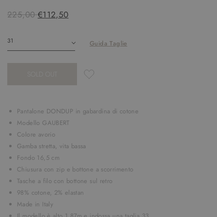
225,00
€112,50
Guida Taglie
SOLD OUT
Pantalone DONDUP in gabardina di cotone
Modello GAUBERT
Colore avorio
Gamba stretta, vita bassa
Fondo 16,5 cm
Chiusura con zip e bottone a scorrimento
Tasche a filo con bottone sul retro
98% cotone, 2% elastan
Made in Italy
Il modello è alto 1.87m e indossa una taglia 33