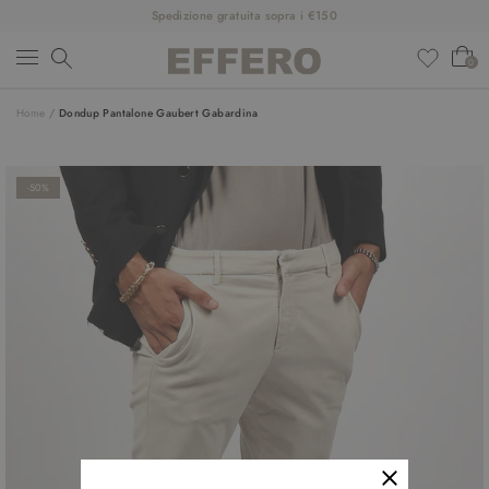
Spedizione gratuita sopra i €150
0
Home
/
Dondup Pantalone Gaubert Gabardina
NUOVI ARRIVI
ABBIGLIAMENTO
-50%
SCARPE
ACCESSORI
DESIGNER
SALDI
OUTFIT