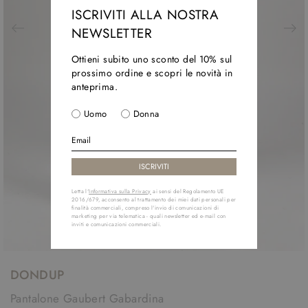
ISCRIVITI ALLA NOSTRA
NEWSLETTER
Ottieni subito uno sconto del 10% sul
prossimo ordine e scopri le novità in
anteprima.
Uomo
Donna
Letta l'
Informativa sulla Privacy
ai sensi del Regolamento UE
2016/679, acconsento al trattamento dei miei dati personali per
finalità commerciali, compreso l'invio di comunicazioni di
marketing per via telematica - quali newsletter ed e-mail con
inviti e comunicazioni commerciali.
DONDUP
Pantalone Gaubert Gabardina