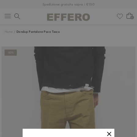
Spedizione gratuita sopra i €150
0
Home
/
Dondup Pantalone Paco Tasca
NUOVI ARRIVI
ABBIGLIAMENTO
-50%
SCARPE
ACCESSORI
DESIGNER
SALDI
OUTFIT