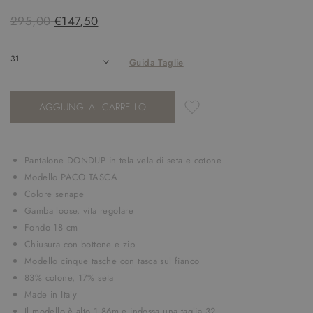
295,00
€147,50
Guida Taglie
AGGIUNGI AL CARRELLO
Pantalone DONDUP in tela vela di seta e cotone
Modello PACO TASCA
Colore senape
Gamba loose, vita regolare
Fondo 18 cm
Chiusura con bottone e zip
Modello cinque tasche con tasca sul fianco
83% cotone, 17% seta
Made in Italy
Il modello è alto 1.86m e indossa una taglia 32