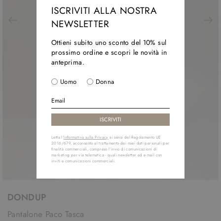
ISCRIVITI ALLA NOSTRA
NEWSLETTER
Ottieni subito uno sconto del 10% sul
prossimo ordine e scopri le novità in
anteprima.
Uomo
Donna
Letta l'
Informativa sulla Privacy
ai sensi del Regolamento UE
2016/679, acconsento al trattamento dei miei dati personali per
finalità commerciali, compreso l'invio di comunicazioni di
marketing per via telematica - quali newsletter ed e-mail con
inviti e comunicazioni commerciali.
DONDUP
Pantalone Paco Tasca