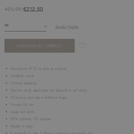
425,00
€212,50
Guida Taglie
AGGIUNGI AL CARRELLO
Pantalone N°21 in tela di cotone
Modello work
Colore tabacco
Tasche work applicate sul davanti e sul retro
Chiusura con zip e bottone logo
Fondo 20 cm
Logo sul retro
99% cotone, 1% elastan
Made in Italy
Il modello è alto 1.86m e indossa una taglia 46