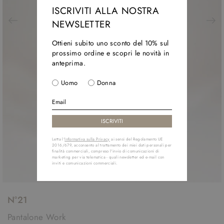
ISCRIVITI ALLA NOSTRA
NEWSLETTER
Ottieni subito uno sconto del 10% sul
prossimo ordine e scopri le novità in
anteprima.
Uomo
Donna
Letta l'
Informativa sulla Privacy
ai sensi del Regolamento UE
2016/679, acconsento al trattamento dei miei dati personali per
finalità commerciali, compreso l'invio di comunicazioni di
marketing per via telematica - quali newsletter ed e-mail con
inviti e comunicazioni commerciali.
N°21
Pantalone Work