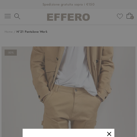
Spedizione gratuita sopra i €150
0
Home
/
N°21 Pantalone Work
NUOVI ARRIVI
ABBIGLIAMENTO
-50%
SCARPE
ACCESSORI
DESIGNER
SALDI
OUTFIT