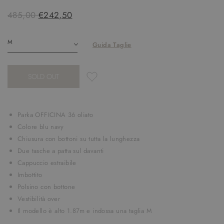
485,00
€242,50
Guida Taglie
SOLD OUT
Parka OFFICINA 36 oliato
Colore blu navy
Chiusura con bottoni su tutta la lunghezza
Due tasche a patta sul davanti
Cappuccio estraibile
Imbottito
Polsino con bottone
Vestibilità over
Il modello è alto 1.87m e indossa una taglia M