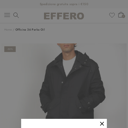
Spedizione gratuita sopra i €150
0
Home
/
Officina 36 Parka Oil
NUOVI ARRIVI
ABBIGLIAMENTO
-50%
SCARPE
ACCESSORI
DESIGNER
SALDI
OUTFIT