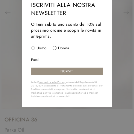
ISCRIVITI ALLA NOSTRA
NEWSLETTER
Ottieni subito uno sconto del 10% sul
prossimo ordine e scopri le novità in
anteprima.
Uomo
Donna
Letta l'
Informativa sulla Privacy
ai sensi del Regolamento UE
2016/679, acconsento al trattamento dei miei dati personali per
finalità commerciali, compreso l'invio di comunicazioni di
marketing per via telematica - quali newsletter ed e-mail con
inviti e comunicazioni commerciali.
OFFICINA 36
Parka Oil