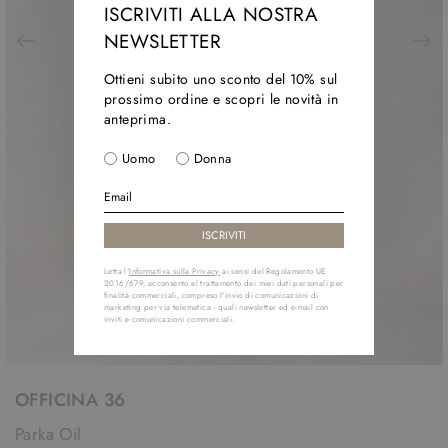
ISCRIVITI ALLA NOSTRA
NEWSLETTER
Ottieni subito uno sconto del 10% sul
prossimo ordine e scopri le novità in
anteprima.
Uomo
Donna
Letta l'
Informativa sulla Privacy
ai sensi del Regolamento UE
2016/679, acconsento al trattamento dei miei dati personali per
finalità commerciali, compreso l'invio di comunicazioni di
marketing per via telematica - quali newsletter ed e-mail con
inviti e comunicazioni commerciali.
OFFICINA 36
Parka Oil