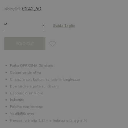
485,00
€242,50
Guida Taglie
SOLD OUT
Parka OFFICINA 36 oliato
Colore verde oliva
Chiusura con bottoni su tutta la lunghezza
Due tasche a patta sul davanti
Cappuccio estraibile
Imbottito
Polsino con bottone
Vestibilità over
Il modello è alto 1.87m e indossa una taglia M