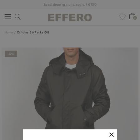
Spedizione gratuita sopra i €150
0
Home
/
Officina 36 Parka Oil
NUOVI ARRIVI
ABBIGLIAMENTO
-50%
SCARPE
ACCESSORI
DESIGNER
SALDI
OUTFIT