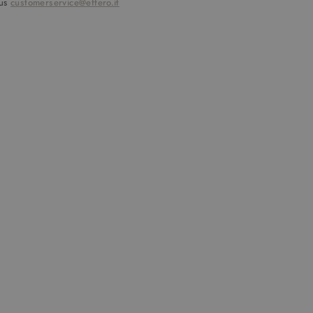
 us
customerservice@effero.it