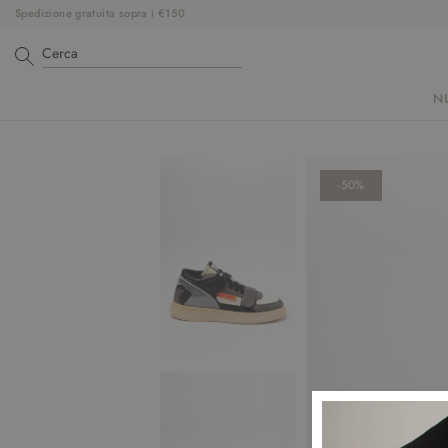
Spedizione gratuita sopra i €150
N
-50%