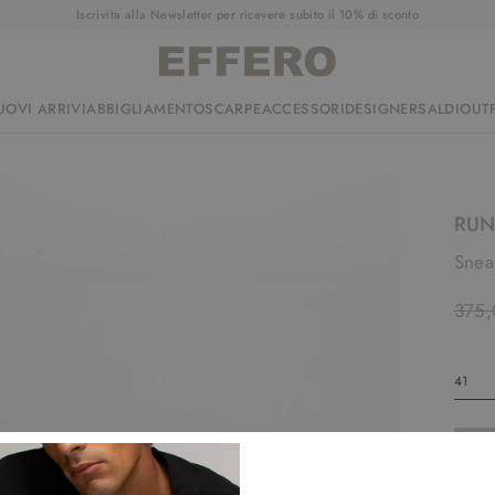
Iscrivita alla Newsletter per ricevere subito il 10% di sconto
UOVI ARRIVI
ABBIGLIAMENTO
SCARPE
ACCESSORI
DESIGNER
SALDI
OUTF
RUN
Snea
375,