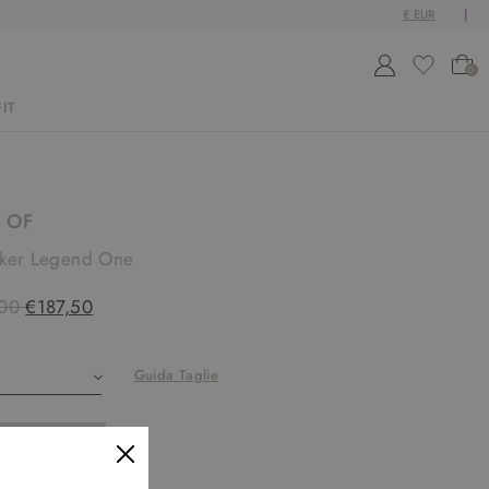
0
IT
 OF
ker Legend One
00
€187,50
Guida Taglie
SOLD OUT