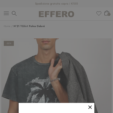
Spedizione gratuita sopra i €150
0
Home
/
N°21 T-Shirt Palma Delavé
NUOVI ARRIVI
ABBIGLIAMENTO
-50%
SCARPE
ACCESSORI
DESIGNER
SALDI
OUTFIT