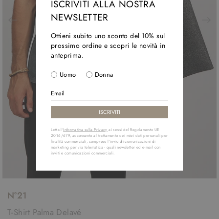
ISCRIVITI ALLA NOSTRA
NEWSLETTER
Ottieni subito uno sconto del 10% sul
prossimo ordine e scopri le novità in
anteprima.
Uomo
Donna
Letta l'
Informativa sulla Privacy
ai sensi del Regolamento UE
2016/679, acconsento al trattamento dei miei dati personali per
finalità commerciali, compreso l'invio di comunicazioni di
marketing per via telematica - quali newsletter ed e-mail con
inviti e comunicazioni commerciali.
N°21
T-Shirt Palma Delavé