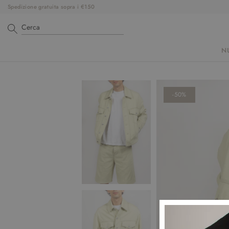
Spedizione gratuita sopra i €150
N
-50%