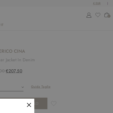
0
IT
ERICO CINA
ker Jacket In Denim
00
€207,50
Guida Taglie
AGGIUNGI AL CARRELLO