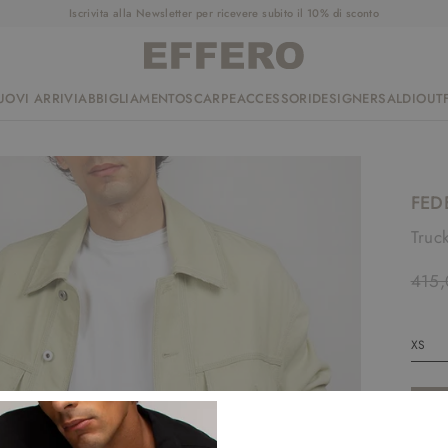
Iscrivita alla Newsletter per ricevere subito il 10% di sconto
UOVI ARRIVI
ABBIGLIAMENTO
SCARPE
ACCESSORI
DESIGNER
SALDI
OUTF
FED
Truc
415,